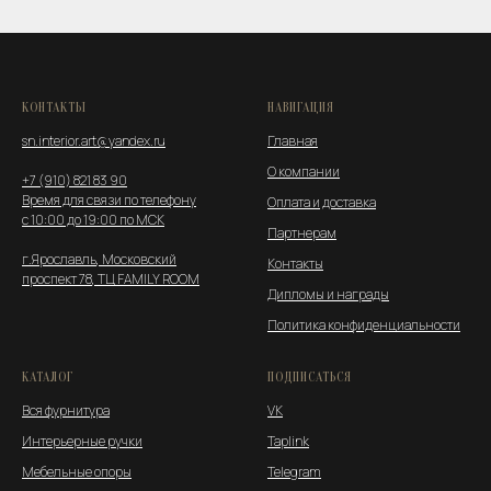
КОНТАКТЫ
НАВИГАЦИЯ
sn.interior.art@yandex.ru
Главная
О компании
+7 (910) 821 83 90
Время для связи по телефону
Оплата и
доставка
с 10:00 до 19:00 по МСК
Партнерам
г.Ярославль, Московский
Контакты
проспект 78, ТЦ FAMILY ROOM
Дипломы и награды
Политика конфиденциальности
КАТАЛОГ
ПОДПИСАТЬСЯ
Вся фурнитура
VK
Интерьерные ручки
Taplink
Мебельные опоры
Telegram