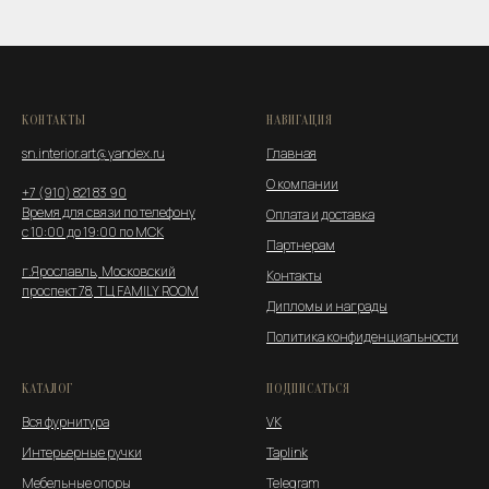
КОНТАКТЫ
НАВИГАЦИЯ
sn.interior.art@yandex.ru
Главная
О компании
+7 (910) 821 83 90
Время для связи по телефону
Оплата и
доставка
с 10:00 до 19:00 по МСК
Партнерам
г.Ярославль, Московский
Контакты
проспект 78, ТЦ FAMILY ROOM
Дипломы и награды
Политика конфиденциальности
КАТАЛОГ
ПОДПИСАТЬСЯ
Вся фурнитура
VK
Интерьерные ручки
Taplink
Мебельные опоры
Telegram