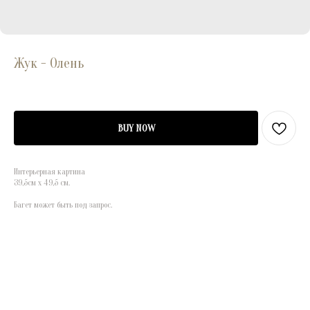
Жук - Олень
BUY NOW
Интерьерная картина
39,5см х 49,5 см.
Багет может быть под запрос.